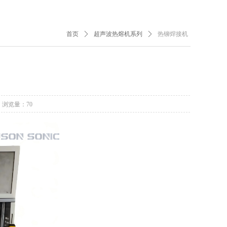
首页
ꄲ
超声波热熔机系列
ꄲ
热铆焊接机
浏览量：
70